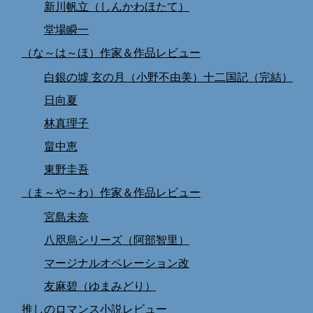
新川帆立（しんかわほたて）
堂場瞬一
（な～は～ほ）作家＆作品レビュー
白銀の墟 玄の月（小野不由美）十二国記（完結）
日向夏
林真理子
畠中恵
東野圭吾
（ま～や～わ）作家＆作品レビュー
宮島未奈
八咫烏シリーズ（阿部智里）
マージナルオペレーション改
友麻碧（ゆまみどり）
推しのロマンス小説レビュー