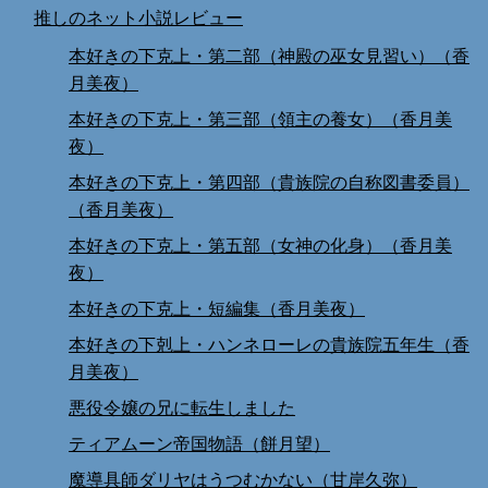
推しのネット小説レビュー
本好きの下克上・第二部（神殿の巫女見習い）（香
月美夜）
本好きの下克上・第三部（領主の養女）（香月美
夜）
本好きの下克上・第四部（貴族院の自称図書委員）
（香月美夜）
本好きの下克上・第五部（女神の化身）（香月美
夜）
本好きの下克上・短編集（香月美夜）
本好きの下剋上・ハンネローレの貴族院五年生（香
月美夜）
悪役令嬢の兄に転生しました
ティアムーン帝国物語（餅月望）
魔導具師ダリヤはうつむかない（甘岸久弥）