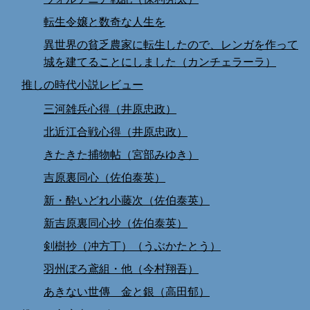
転生令嬢と数奇な人生を
異世界の貧乏農家に転生したので、レンガを作って
城を建てることにしました（カンチェラーラ）
推しの時代小説レビュー
三河雑兵心得（井原忠政）
北近江合戦心得（井原忠政）
きたきた捕物帖（宮部みゆき）
吉原裏同心（佐伯泰英）
新・酔いどれ小藤次（佐伯泰英）
新吉原裏同心抄（佐伯泰英）
剣樹抄（冲方丁）（うぶかたとう）
羽州ぼろ鳶組・他（今村翔吾）
あきない世傳 金と銀（高田郁）