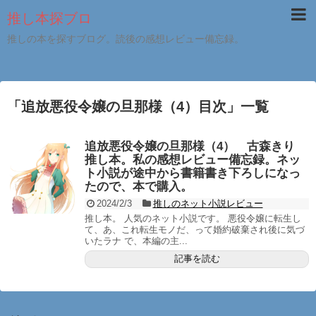
推し本探ブロ
推しの本を探すブログ。読後の感想レビュー備忘録。
「
追放悪役令嬢の旦那様（4）目次
」
一覧
追放悪役令嬢の旦那様（4） 古森きり
推し本。私の感想レビュー備忘録。ネッ
ト小説が途中から書籍書き下ろしになっ
たので、本で購入。
2024/2/3
推しのネット小説レビュー
推し本。 人気のネット小説です。 悪役令嬢に転生し
て、あ、これ転生モノだ、って婚約破棄され後に気づ
いたラナ で、本編の主...
記事を読む