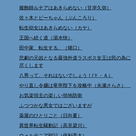
服飾師ルチアはあきらめない（甘岸久弥）
佐々木とピーちゃん（ぶんころり）
転生幼女はあきらめない（カヤ）
王国へ続く道（湯水快）
田中家、転生する。（猪口）
悲劇の元凶となる最強外道ラスボス女王は民の為に
尽くします
八男って、それはないでしょう！(Ｙ・Ａ）
やり直し令嬢は竜帝陛下を攻略中（永瀬さらさ）
お気楽領主の楽しい領地防衛
ふつつかな悪女ではございますが
薬屋のひとりごと（日向夏）
異世界転生騒動記（高見梁川）
ウォルテニア戦記（保利亮太）