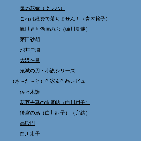
鬼の花嫁（クレハ）
これは経費で落ちません！（青木裕子）
異世界居酒屋のぶ（蝉川夏哉）
茅田砂胡
池井戸潤
大沢在昌
鬼滅の刃・小説シリーズ
（さ～た～と）作家＆作品レビュー
佐々木譲
花菱夫妻の退魔帖（白川紺子）
後宮の烏（白川紺子）（完結）
高殿円
白川紺子