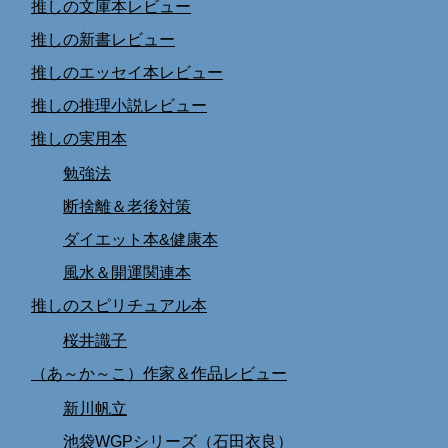
推しの文庫本レビュー
推しの新書レビュー
推しのエッセイ本レビュー
推しの推理小説レビュー
推しの実用本
勉強法
断捨離＆老後対策
ダイエット本&健康本
風水＆開運関連本
推しのスピリチュアル本
桜井識子
（あ～か～こ）作家＆作品レビュー
新川帆立
池袋WGPシリーズ（石田衣良）