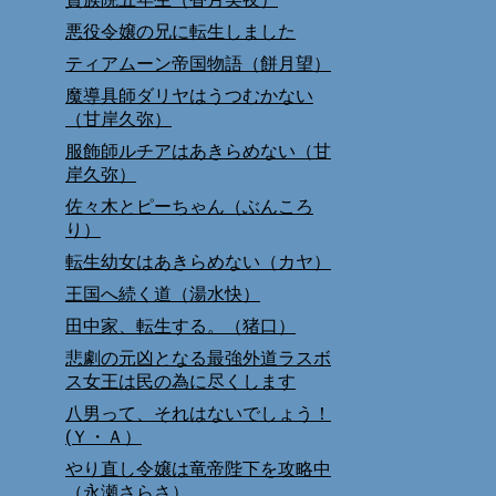
悪役令嬢の兄に転生しました
ティアムーン帝国物語（餅月望）
魔導具師ダリヤはうつむかない
（甘岸久弥）
服飾師ルチアはあきらめない（甘
岸久弥）
佐々木とピーちゃん（ぶんころ
り）
転生幼女はあきらめない（カヤ）
王国へ続く道（湯水快）
田中家、転生する。（猪口）
悲劇の元凶となる最強外道ラスボ
ス女王は民の為に尽くします
八男って、それはないでしょう！
(Ｙ・Ａ）
やり直し令嬢は竜帝陛下を攻略中
（永瀬さらさ）