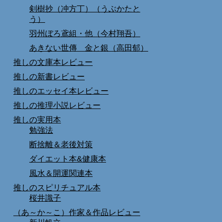
剣樹抄（冲方丁）（うぶかたと
う）
羽州ぼろ鳶組・他（今村翔吾）
あきない世傳 金と銀（高田郁）
推しの文庫本レビュー
推しの新書レビュー
推しのエッセイ本レビュー
推しの推理小説レビュー
推しの実用本
勉強法
断捨離＆老後対策
ダイエット本&健康本
風水＆開運関連本
推しのスピリチュアル本
桜井識子
（あ～か～こ）作家＆作品レビュー