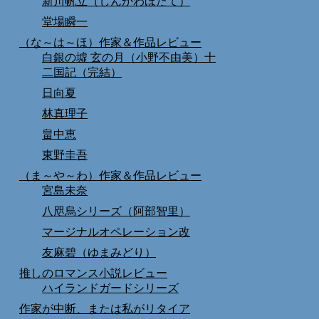
新川帆立（しんかわほたて）
堂場瞬一
（な～は～ほ）作家＆作品レビュー
白銀の墟 玄の月（小野不由美）十
二国記（完結）
日向夏
林真理子
畠中恵
東野圭吾
（ま～や～わ）作家＆作品レビュー
宮島未奈
八咫烏シリーズ（阿部智里）
マージナルオペレーション改
友麻碧（ゆまみどり）
推しのロマンス小説レビュー
ハイランドガードシリーズ
作家が中断、または私がリタイア