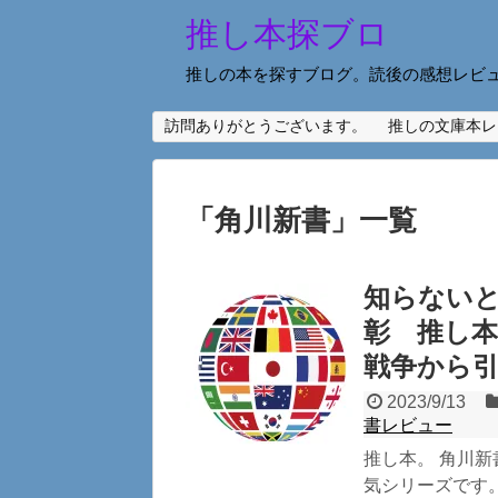
推し本探ブロ
推しの本を探すブログ。読後の感想レビ
訪問ありがとうございます。
推しの文庫本レ
「
角川新書
」
一覧
知らないと
彰 推し
戦争から
2023/9/13
書レビュー
推し本。 角川
気シリーズです。