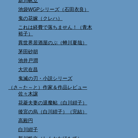
新川帆立
池袋WGPシリーズ（石田衣良）
鬼の花嫁（クレハ）
これは経費で落ちません！（青木
裕子）
異世界居酒屋のぶ（蝉川夏哉）
茅田砂胡
池井戸潤
大沢在昌
鬼滅の刃・小説シリーズ
（さ～た～と）作家＆作品レビュー
佐々木譲
花菱夫妻の退魔帖（白川紺子）
後宮の烏（白川紺子）（完結）
高殿円
白川紺子