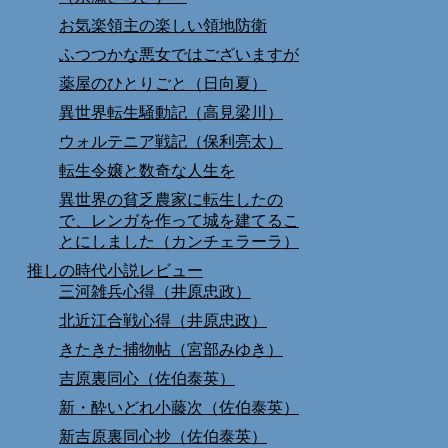
お気楽領主の楽しい領地防衛
ふつつかな悪女ではございますが
薬屋のひとりごと（日向夏）
異世界転生騒動記（高見梁川）
ウォルテニア戦記（保利亮太）
転生令嬢と数奇な人生を
異世界の貧乏農家に転生したの
で、レンガを作って城を建てるこ
とにしました（カンチェラーラ）
推しの時代小説レビュー
三河雑兵心得（井原忠政）
北近江合戦心得（井原忠政）
きたきた捕物帖（宮部みゆき）
吉原裏同心（佐伯泰英）
新・酔いどれ小藤次（佐伯泰英）
新吉原裏同心抄（佐伯泰英）