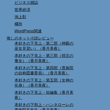
ビジネス雑誌
世界経済
池上彰
橘玲
WordPress関連
推しのネット小説レビュー
本好きの下克上・第二部（神殿の
巫女見習い）（香月美夜）
本好きの下克上・第三部（領主の
養女）（香月美夜）
本好きの下克上・第四部（貴族院
の自称図書委員）（香月美夜）
本好きの下克上・第五部（女神の
化身）（香月美夜）
本好きの下克上・短編集（香月美
夜）
本好きの下剋上・ハンネローレの
貴族院五年生（香月美夜）