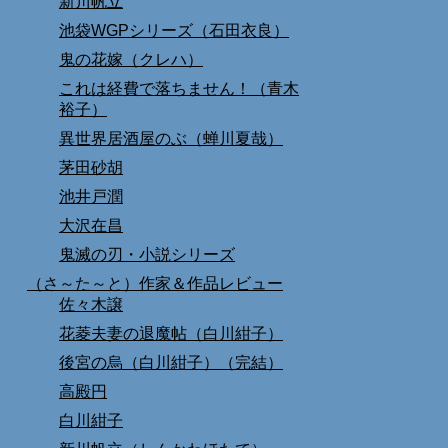
新川帆立
池袋WGPシリーズ（石田衣良）
鬼の花嫁（クレハ）
これは経費で落ちません！（青木
裕子）
異世界居酒屋のぶ（蝉川夏哉）
茅田砂胡
池井戸潤
大沢在昌
鬼滅の刃・小説シリーズ
（さ～た～と）作家＆作品レビュー
佐々木譲
花菱夫妻の退魔帖（白川紺子）
後宮の烏（白川紺子）（完結）
高殿円
白川紺子