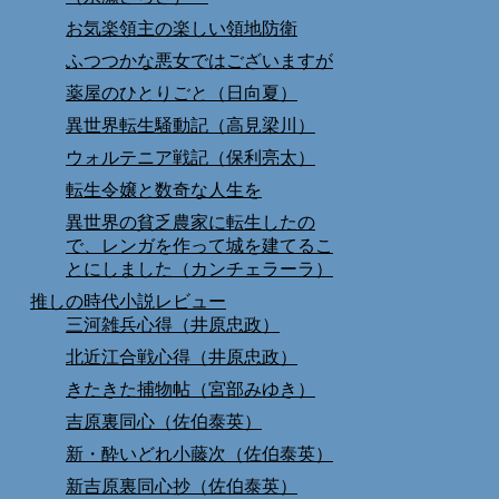
お気楽領主の楽しい領地防衛
ふつつかな悪女ではございますが
薬屋のひとりごと（日向夏）
異世界転生騒動記（高見梁川）
ウォルテニア戦記（保利亮太）
転生令嬢と数奇な人生を
異世界の貧乏農家に転生したの
で、レンガを作って城を建てるこ
とにしました（カンチェラーラ）
推しの時代小説レビュー
三河雑兵心得（井原忠政）
北近江合戦心得（井原忠政）
きたきた捕物帖（宮部みゆき）
吉原裏同心（佐伯泰英）
新・酔いどれ小藤次（佐伯泰英）
新吉原裏同心抄（佐伯泰英）