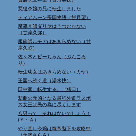
悪役令嬢の兄に転生しました
ティアムーン帝国物語（餅月望）
魔導具師ダリヤはうつむかない
（甘岸久弥）
服飾師ルチアはあきらめない（甘
岸久弥）
佐々木とピーちゃん（ぶんころ
り）
転生幼女はあきらめない（カヤ）
王国へ続く道（湯水快）
田中家、転生する。（猪口）
悲劇の元凶となる最強外道ラスボ
ス女王は民の為に尽くします
八男って、それはないでしょう！
(Ｙ・Ａ）
やり直し令嬢は竜帝陛下を攻略中
（永瀬さらさ）