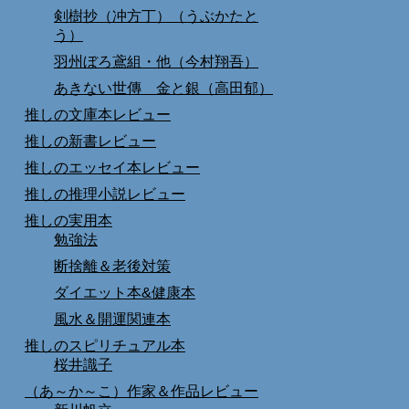
剣樹抄（冲方丁）（うぶかたと
う）
羽州ぼろ鳶組・他（今村翔吾）
あきない世傳 金と銀（高田郁）
推しの文庫本レビュー
推しの新書レビュー
推しのエッセイ本レビュー
推しの推理小説レビュー
推しの実用本
勉強法
断捨離＆老後対策
ダイエット本&健康本
風水＆開運関連本
推しのスピリチュアル本
桜井識子
（あ～か～こ）作家＆作品レビュー