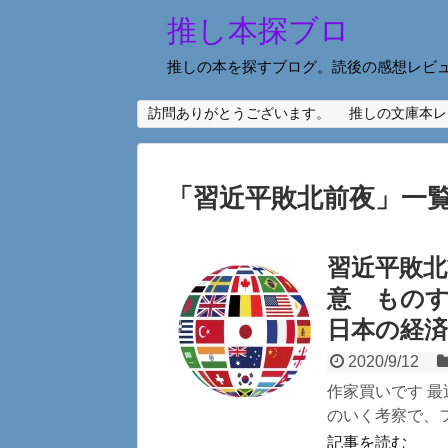
推し本探ブロ
推しの本を探すブログ。読後の感想レビ
訪問ありがとうございます。
推しの文庫本レ
「
習近平敗北前夜
」
一
習近平敗北
意 もの
日本の経
2020/9/12
作家買いです 
のいく考察で、ファ
記事を読む