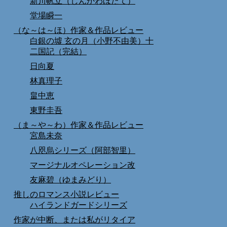
新川帆立（しんかわほたて）
堂場瞬一
（な～は～ほ）作家＆作品レビュー
白銀の墟 玄の月（小野不由美）十
二国記（完結）
日向夏
林真理子
畠中恵
東野圭吾
（ま～や～わ）作家＆作品レビュー
宮島未奈
八咫烏シリーズ（阿部智里）
マージナルオペレーション改
友麻碧（ゆまみどり）
推しのロマンス小説レビュー
ハイランドガードシリーズ
作家が中断、または私がリタイア