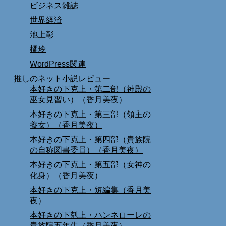
ビジネス雑誌
世界経済
池上彰
橘玲
WordPress関連
推しのネット小説レビュー
本好きの下克上・第二部（神殿の
巫女見習い）（香月美夜）
本好きの下克上・第三部（領主の
養女）（香月美夜）
本好きの下克上・第四部（貴族院
の自称図書委員）（香月美夜）
本好きの下克上・第五部（女神の
化身）（香月美夜）
本好きの下克上・短編集（香月美
夜）
本好きの下剋上・ハンネローレの
貴族院五年生（香月美夜）