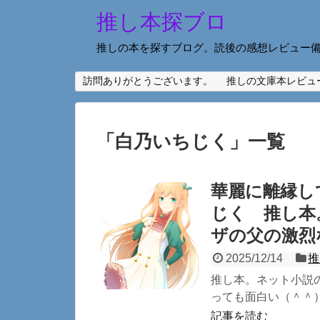
推し本探ブロ
推しの本を探すブログ。読後の感想レビュー
訪問ありがとうございます。
推しの文庫本レビュ
「
白乃いちじく
」
一覧
華麗に離縁し
じく 推し本
ザの父の激烈
2025/12/14
推
推し本。ネット小説
っても面白い（＾＾）
記事を読む