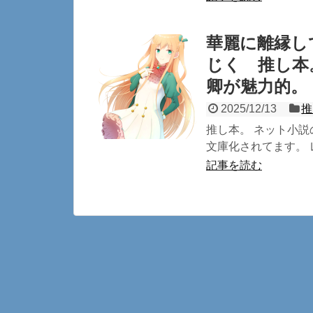
華麗に離縁し
じく 推し本
卿が魅力的。
2025/12/13
推
推し本。 ネット小
文庫化されてます。 
記事を読む