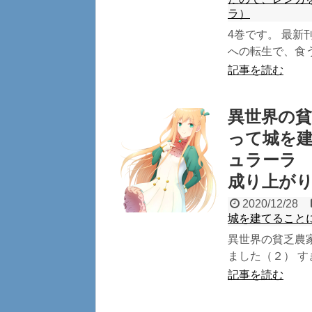
ラ）
4巻です。 最新
への転生で、食う
記事を読む
異世界の
って城を
ュラーラ
成り上が
2020/12/28
城を建てること
異世界の貧乏農
ました（２） す
記事を読む