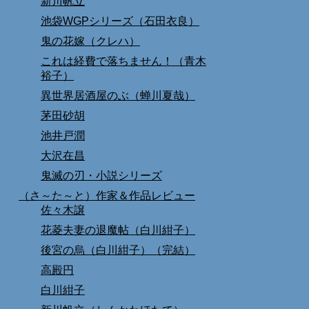
新川帆立
池袋WGPシリーズ（石田衣良）
鬼の花嫁（クレハ）
これは経費で落ちません！（青木
裕子）
異世界居酒屋のぶ（蝉川夏哉）
茅田砂胡
池井戸潤
大沢在昌
鬼滅の刃・小説シリーズ
（さ～た～と）作家＆作品レビュー
佐々木譲
花菱夫妻の退魔帖（白川紺子）
後宮の烏（白川紺子）（完結）
高殿円
白川紺子