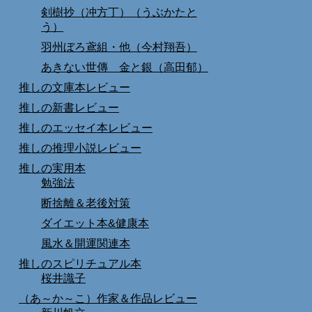
剣樹抄（冲方丁）（うぶかたと
う）
羽州ぼろ鳶組・他（今村翔吾）
あきない世傳 金と銀（高田郁）
推しの文庫本レビュー
推しの新書レビュー
推しのエッセイ本レビュー
推しの推理小説レビュー
推しの実用本
勉強法
断捨離＆老後対策
ダイエット本&健康本
風水＆開運関連本
推しのスピリチュアル本
桜井識子
（あ～か～こ）作家＆作品レビュー