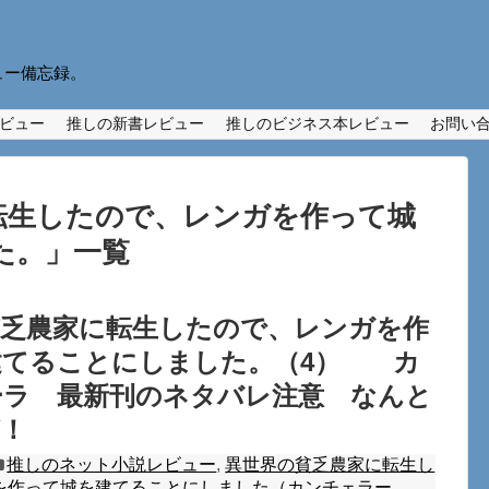
ュー備忘録。
ビュー
推しの新書レビュー
推しのビジネス本レビュー
お問い
転生したので、レンガを作って城
た。
」
一覧
貧乏農家に転生したので、レンガを作
建てることにしました。（4） カ
ーラ 最新刊のネタバレ注意 なんと
！
推しのネット小説レビュー
,
異世界の貧乏農家に転生し
を作って城を建てることにしました（カンチェラー