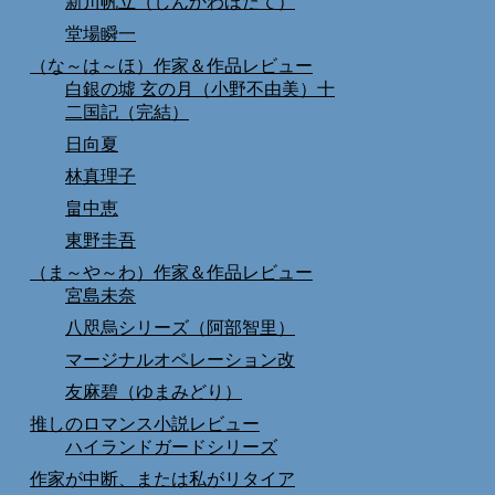
新川帆立（しんかわほたて）
堂場瞬一
（な～は～ほ）作家＆作品レビュー
白銀の墟 玄の月（小野不由美）十
二国記（完結）
日向夏
林真理子
畠中恵
東野圭吾
（ま～や～わ）作家＆作品レビュー
宮島未奈
八咫烏シリーズ（阿部智里）
マージナルオペレーション改
友麻碧（ゆまみどり）
推しのロマンス小説レビュー
ハイランドガードシリーズ
作家が中断、または私がリタイア