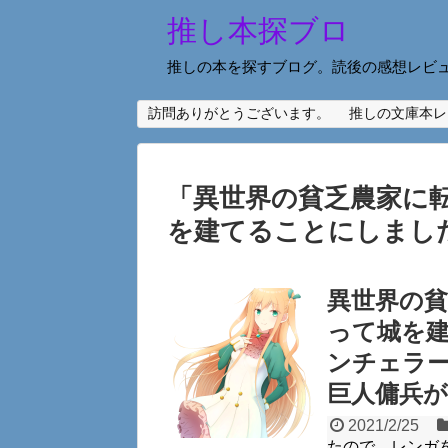
推し本探ブロ
推しの本を探すブログ。読後の感想レビ
訪問ありがとうございます。
推しの文庫本レ
「
異世界の貧乏農家に
を建てることにしまし
異世界の
って城を
ンチェラ
巨人傭兵が
2021/2/25
たので、レンガ