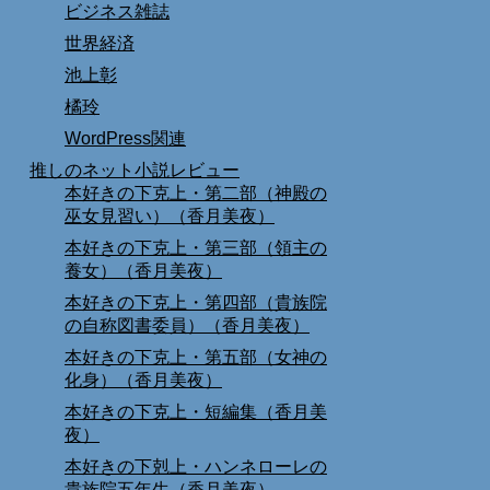
ビジネス雑誌
世界経済
池上彰
橘玲
WordPress関連
推しのネット小説レビュー
本好きの下克上・第二部（神殿の
巫女見習い）（香月美夜）
本好きの下克上・第三部（領主の
養女）（香月美夜）
本好きの下克上・第四部（貴族院
の自称図書委員）（香月美夜）
本好きの下克上・第五部（女神の
化身）（香月美夜）
本好きの下克上・短編集（香月美
夜）
本好きの下剋上・ハンネローレの
貴族院五年生（香月美夜）