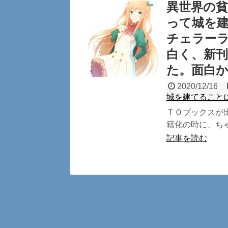
異世界の
って城を
チェラー
白く、新
た。面白
2020/12/16
城を建てること
ＴＯブックスが
籍化の時に、ちゃ
記事を読む