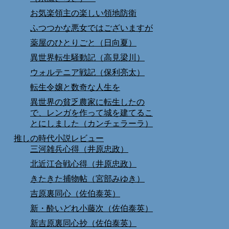
お気楽領主の楽しい領地防衛
ふつつかな悪女ではございますが
薬屋のひとりごと（日向夏）
異世界転生騒動記（高見梁川）
ウォルテニア戦記（保利亮太）
転生令嬢と数奇な人生を
異世界の貧乏農家に転生したの
で、レンガを作って城を建てるこ
とにしました（カンチェラーラ）
推しの時代小説レビュー
三河雑兵心得（井原忠政）
北近江合戦心得（井原忠政）
きたきた捕物帖（宮部みゆき）
吉原裏同心（佐伯泰英）
新・酔いどれ小藤次（佐伯泰英）
新吉原裏同心抄（佐伯泰英）