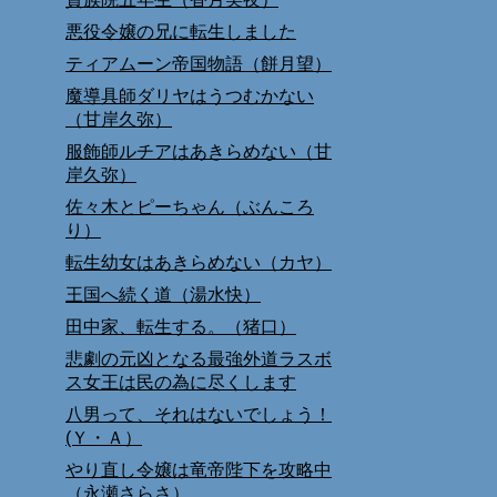
悪役令嬢の兄に転生しました
ティアムーン帝国物語（餅月望）
魔導具師ダリヤはうつむかない
（甘岸久弥）
服飾師ルチアはあきらめない（甘
岸久弥）
佐々木とピーちゃん（ぶんころ
り）
転生幼女はあきらめない（カヤ）
王国へ続く道（湯水快）
田中家、転生する。（猪口）
悲劇の元凶となる最強外道ラスボ
ス女王は民の為に尽くします
八男って、それはないでしょう！
(Ｙ・Ａ）
やり直し令嬢は竜帝陛下を攻略中
（永瀬さらさ）