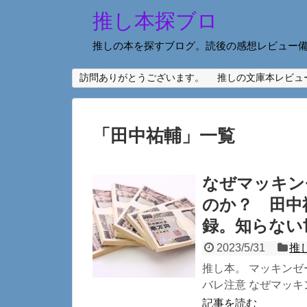
推し本探ブロ
推しの本を探すブログ。読後の感想レビュー
訪問ありがとうございます。
推しの文庫本レビュ
「
田中祐輔
」
一覧
なぜマッキン
のか？ 田中
録。知らない
2023/5/31
推
推し本。 マッキンゼ
バレ注意 なぜマッキ
記事を読む