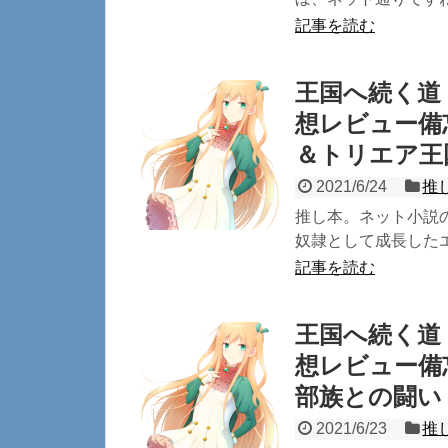
記事を読む
王国へ続く道
想レビュー備
＆トリエア王
2021/6/24
推
推し本。ネット小説
奴隷として成長したエ
記事を読む
王国へ続く道
想レビュー備
部族との闘い
2021/6/23
推