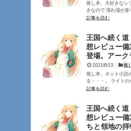
推し本。大好きなシリ
きなので 濡れ場が多す
記事を読む
王国へ続く道
想レビュー備
登場。アーク
2021/6/13
推
推し本。ネット小説
る・・・。 ライトの
記事を読む
王国へ続く道
想レビュー備
ちと領地の拝