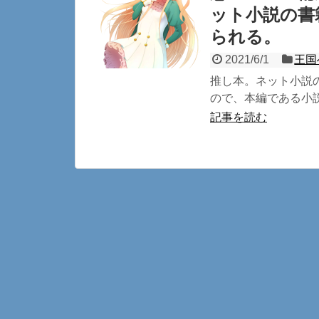
ット小説の書
られる。
2021/6/1
王国
推し本。ネット小説の
ので、本編である小説
記事を読む