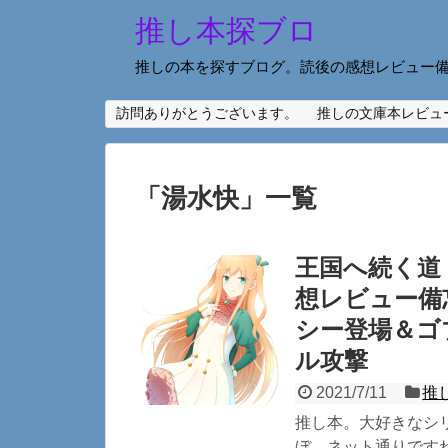
推し本探ブロ
推しの本を探すブログ。読後の感想レビュー
訪問ありがとうございます。
推しの文庫本レビュ
「
湯水快
」
一覧
王国へ続く道
想レビュー備
シー登場＆ゴ
ル攻撃
2021/7/11
推
推し本。大好きなシリ
ぼ、ネット通りですね