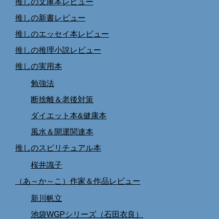
推しの文庫本レビュー
推しの新書レビュー
推しのエッセイ本レビュー
推しの推理小説レビュー
推しの実用本
勉強法
断捨離＆老後対策
ダイエット本&健康本
風水＆開運関連本
推しのスピリチュアル本
桜井識子
（あ～か～こ）作家＆作品レビュー
新川帆立
池袋WGPシリーズ（石田衣良）