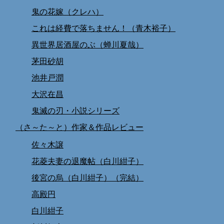
鬼の花嫁（クレハ）
これは経費で落ちません！（青木裕子）
異世界居酒屋のぶ（蝉川夏哉）
茅田砂胡
池井戸潤
大沢在昌
鬼滅の刃・小説シリーズ
（さ～た～と）作家＆作品レビュー
佐々木譲
花菱夫妻の退魔帖（白川紺子）
後宮の烏（白川紺子）（完結）
高殿円
白川紺子