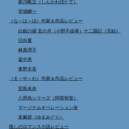
新川帆立（しんかわほたて）
堂場瞬一
（な～は～ほ）作家＆作品レビュー
白銀の墟 玄の月（小野不由美）十二国記（完結）
日向夏
林真理子
畠中恵
東野圭吾
（ま～や～わ）作家＆作品レビュー
宮島未奈
八咫烏シリーズ（阿部智里）
マージナルオペレーション改
友麻碧（ゆまみどり）
推しのロマンス小説レビュー