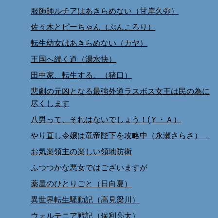
服飾師ルチアはあきらめない（甘岸久弥）
佐々木とピーちゃん（ぶんころり）
転生幼女はあきらめない（カヤ）
王国へ続く道（湯水快）
田中家、転生する。（猪口）
悲劇の元凶となる最強外道ラスボス女王は民の為に
尽くします
八男って、それはないでしょう！(Ｙ・Ａ）
やり直し令嬢は竜帝陛下を攻略中（永瀬さらさ）
お気楽領主の楽しい領地防衛
ふつつかな悪女ではございますが
薬屋のひとりごと（日向夏）
異世界転生騒動記（高見梁川）
ウォルテニア戦記（保利亮太）