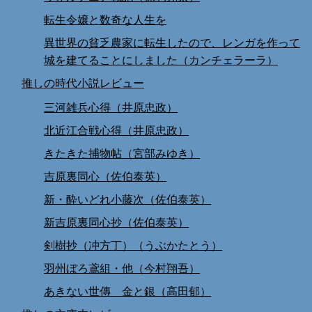
転生令嬢と数奇な人生を
異世界の貧乏農家に転生したので、レンガを作って
城を建てることにしました（カンチェラーラ）
推しの時代小説レビュー
三河雑兵心得（井原忠政）
北近江合戦心得（井原忠政）
きたきた捕物帖（宮部みゆき）
吉原裏同心（佐伯泰英）
新・酔いどれ小藤次（佐伯泰英）
新吉原裏同心抄（佐伯泰英）
剣樹抄（冲方丁）（うぶかたとう）
羽州ぼろ鳶組・他（今村翔吾）
あきない世傳 金と銀（高田郁）