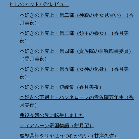
推しのネット小説レビュー
本好きの下克上・第二部（神殿の巫女見習い）（香
月美夜）
本好きの下克上・第三部（領主の養女）（香月美
夜）
本好きの下克上・第四部（貴族院の自称図書委員）
（香月美夜）
本好きの下克上・第五部（女神の化身）（香月美
夜）
本好きの下克上・短編集（香月美夜）
本好きの下剋上・ハンネローレの貴族院五年生（香
月美夜）
悪役令嬢の兄に転生しました
ティアムーン帝国物語（餅月望）
魔導具師ダリヤはうつむかない（甘岸久弥）