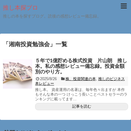
推し本探ブロ
推しの本を探すブログ。読後の感想レビュー備忘録。
「
湘南投資勉強会
」
一覧
５年で1億貯める株式投資 片山朗 推し
本。私の感想レビュー備忘録。投資金額
別のやり方。
2025/8/26
株、投資関連の本
,
推しのビジネス
本レビュー
推し本。 資産運用の名著は、毎年色々出ますが 本作
もそんな本の一つ けっこう長いことベストセラーのラ
ンキングに載ってます...
記事を読む