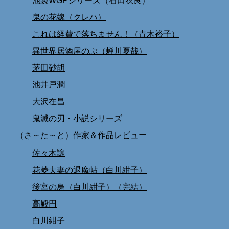
池袋WGPシリーズ（石田衣良）
鬼の花嫁（クレハ）
これは経費で落ちません！（青木裕子）
異世界居酒屋のぶ（蝉川夏哉）
茅田砂胡
池井戸潤
大沢在昌
鬼滅の刃・小説シリーズ
（さ～た～と）作家＆作品レビュー
佐々木譲
花菱夫妻の退魔帖（白川紺子）
後宮の烏（白川紺子）（完結）
高殿円
白川紺子