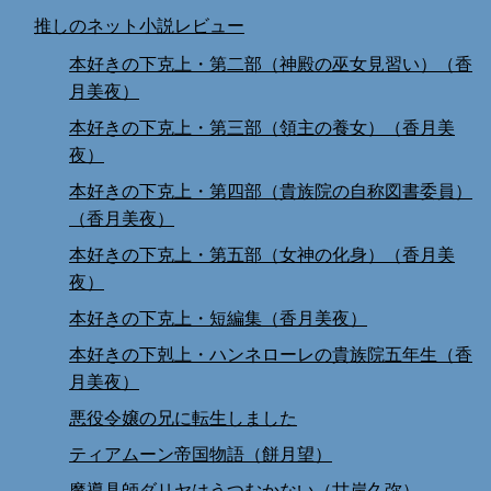
推しのネット小説レビュー
本好きの下克上・第二部（神殿の巫女見習い）（香
月美夜）
本好きの下克上・第三部（領主の養女）（香月美
夜）
本好きの下克上・第四部（貴族院の自称図書委員）
（香月美夜）
本好きの下克上・第五部（女神の化身）（香月美
夜）
本好きの下克上・短編集（香月美夜）
本好きの下剋上・ハンネローレの貴族院五年生（香
月美夜）
悪役令嬢の兄に転生しました
ティアムーン帝国物語（餅月望）
魔導具師ダリヤはうつむかない（甘岸久弥）