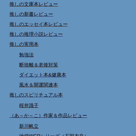
推しの文庫本レビュー
推しの新書レビュー
推しのエッセイ本レビュー
推しの推理小説レビュー
推しの実用本
勉強法
断捨離＆老後対策
ダイエット本&健康本
風水＆開運関連本
推しのスピリチュアル本
桜井識子
（あ～か～こ）作家＆作品レビュー
新川帆立