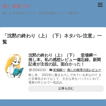
推し本探ブロ
推しの本を探すブログ。読後の感想レビュー備忘録。
「
沈黙の終わり（上）（下）ネタバレ注意
」
一
覧
沈黙の終わり（上）（下） 堂場瞬一
推し本。私の感想レビュー備忘録。新聞
記者が主役の話。面白かった！
2024/2/10
堂場瞬一
,
推しの推理小説レビュー
推し本。 2021年に書きおろしで出ている本なので ま
だ文庫化されてなくて、大きな本をバックにいれて、
電車の中とかで一気読み。...
記事を読む