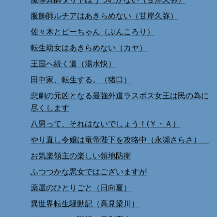
服飾師ルチアはあきらめない（甘岸久弥）
佐々木とピーちゃん（ぶんころり）
転生幼女はあきらめない（カヤ）
王国へ続く道（湯水快）
田中家、転生する。（猪口）
悲劇の元凶となる最強外道ラスボス女王は民の為に
尽くします
八男って、それはないでしょう！(Ｙ・Ａ）
やり直し令嬢は竜帝陛下を攻略中（永瀬さらさ）
お気楽領主の楽しい領地防衛
ふつつかな悪女ではございますが
薬屋のひとりごと（日向夏）
異世界転生騒動記（高見梁川）