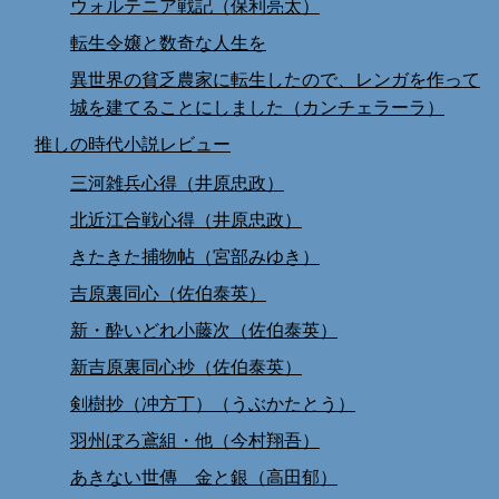
ウォルテニア戦記（保利亮太）
転生令嬢と数奇な人生を
異世界の貧乏農家に転生したので、レンガを作って
城を建てることにしました（カンチェラーラ）
推しの時代小説レビュー
三河雑兵心得（井原忠政）
北近江合戦心得（井原忠政）
きたきた捕物帖（宮部みゆき）
吉原裏同心（佐伯泰英）
新・酔いどれ小藤次（佐伯泰英）
新吉原裏同心抄（佐伯泰英）
剣樹抄（冲方丁）（うぶかたとう）
羽州ぼろ鳶組・他（今村翔吾）
あきない世傳 金と銀（高田郁）