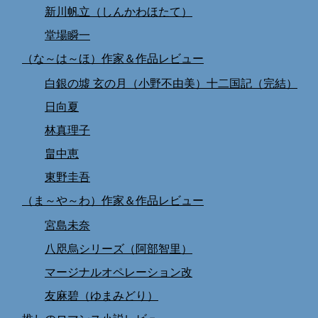
新川帆立（しんかわほたて）
堂場瞬一
（な～は～ほ）作家＆作品レビュー
白銀の墟 玄の月（小野不由美）十二国記（完結）
日向夏
林真理子
畠中恵
東野圭吾
（ま～や～わ）作家＆作品レビュー
宮島未奈
八咫烏シリーズ（阿部智里）
マージナルオペレーション改
友麻碧（ゆまみどり）