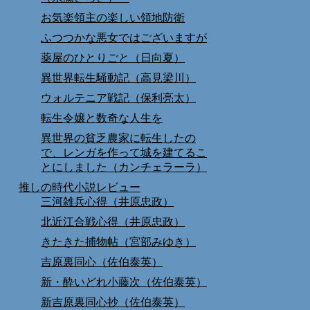
お気楽領主の楽しい領地防衛
ふつつかな悪女ではございますが
薬屋のひとりごと（日向夏）
異世界転生騒動記（高見梁川）
ウォルテニア戦記（保利亮太）
転生令嬢と数奇な人生を
異世界の貧乏農家に転生したの
で、レンガを作って城を建てるこ
とにしました（カンチェラーラ）
推しの時代小説レビュー
三河雑兵心得（井原忠政）
北近江合戦心得（井原忠政）
きたきた捕物帖（宮部みゆき）
吉原裏同心（佐伯泰英）
新・酔いどれ小藤次（佐伯泰英）
新吉原裏同心抄（佐伯泰英）