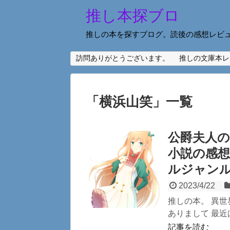
推し本探ブロ
推しの本を探すブログ。読後の感想レビ
訪問ありがとうございます。
推しの文庫本レ
「
横浜山笑
」
一覧
公爵夫人
小説の感
ルジャン
2023/4/22
推しの本。 異
ありまして 最近
記事を読む