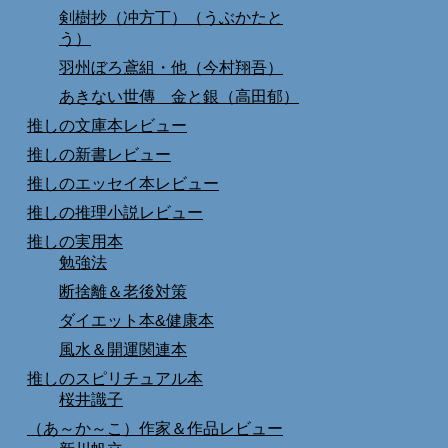
剣樹抄（冲方丁）（うぶかたと
う）
羽州ぼろ鳶組・他（今村翔吾）
あきない世傳 金と銀（高田郁）
推しの文庫本レビュー
推しの新書レビュー
推しのエッセイ本レビュー
推しの推理小説レビュー
推しの実用本
勉強法
断捨離＆老後対策
ダイエット本&健康本
風水＆開運関連本
推しのスピリチュアル本
桜井識子
（あ～か～こ）作家＆作品レビュー