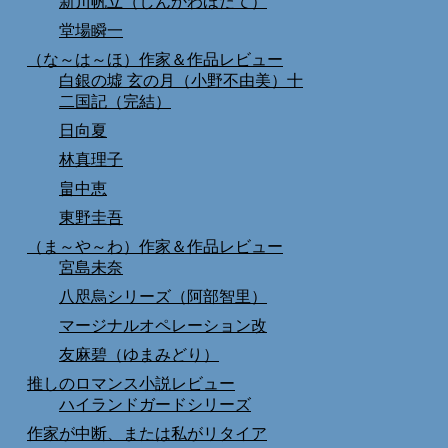
新川帆立（しんかわほたて）
堂場瞬一
（な～は～ほ）作家＆作品レビュー
白銀の墟 玄の月（小野不由美）十
二国記（完結）
日向夏
林真理子
畠中恵
東野圭吾
（ま～や～わ）作家＆作品レビュー
宮島未奈
八咫烏シリーズ（阿部智里）
マージナルオペレーション改
友麻碧（ゆまみどり）
推しのロマンス小説レビュー
ハイランドガードシリーズ
作家が中断、または私がリタイア