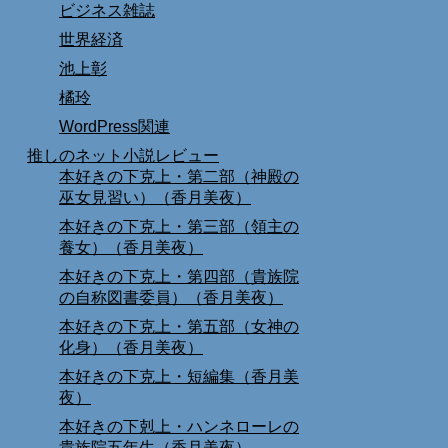
ビジネス雑誌
世界経済
池上彰
橘玲
WordPress関連
推しのネット小説レビュー
本好きの下克上・第二部（神殿の
巫女見習い）（香月美夜）
本好きの下克上・第三部（領主の
養女）（香月美夜）
本好きの下克上・第四部（貴族院
の自称図書委員）（香月美夜）
本好きの下克上・第五部（女神の
化身）（香月美夜）
本好きの下克上・短編集（香月美
夜）
本好きの下剋上・ハンネローレの
貴族院五年生（香月美夜）