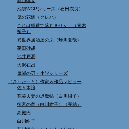
新川帆立
池袋WGPシリーズ（石田衣良）
鬼の花嫁（クレハ）
これは経費で落ちません！（青木
裕子）
異世界居酒屋のぶ（蝉川夏哉）
茅田砂胡
池井戸潤
大沢在昌
鬼滅の刃・小説シリーズ
（さ～た～と）作家＆作品レビュー
佐々木譲
花菱夫妻の退魔帖（白川紺子）
後宮の烏（白川紺子）（完結）
高殿円
白川紺子