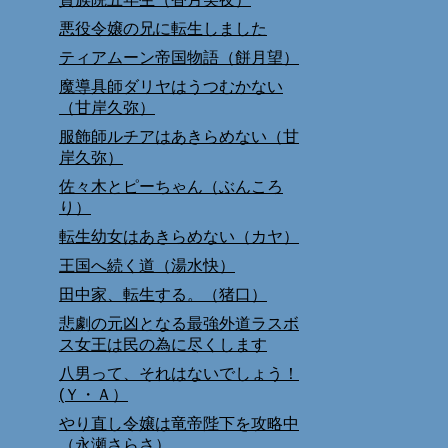
悪役令嬢の兄に転生しました
ティアムーン帝国物語（餅月望）
魔導具師ダリヤはうつむかない
（甘岸久弥）
服飾師ルチアはあきらめない（甘
岸久弥）
佐々木とピーちゃん（ぶんころ
り）
転生幼女はあきらめない（カヤ）
王国へ続く道（湯水快）
田中家、転生する。（猪口）
悲劇の元凶となる最強外道ラスボ
ス女王は民の為に尽くします
八男って、それはないでしょう！
(Ｙ・Ａ）
やり直し令嬢は竜帝陛下を攻略中
（永瀬さらさ）