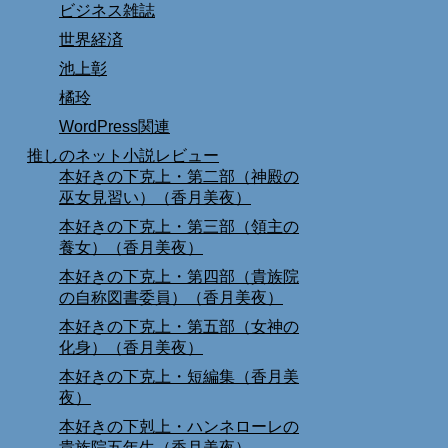
ビジネス雑誌
世界経済
池上彰
橘玲
WordPress関連
推しのネット小説レビュー
本好きの下克上・第二部（神殿の
巫女見習い）（香月美夜）
本好きの下克上・第三部（領主の
養女）（香月美夜）
本好きの下克上・第四部（貴族院
の自称図書委員）（香月美夜）
本好きの下克上・第五部（女神の
化身）（香月美夜）
本好きの下克上・短編集（香月美
夜）
本好きの下剋上・ハンネローレの
貴族院五年生（香月美夜）