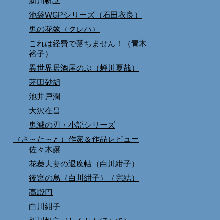
新川帆立
池袋WGPシリーズ（石田衣良）
鬼の花嫁（クレハ）
これは経費で落ちません！（青木
裕子）
異世界居酒屋のぶ（蝉川夏哉）
茅田砂胡
池井戸潤
大沢在昌
鬼滅の刃・小説シリーズ
（さ～た～と）作家＆作品レビュー
佐々木譲
花菱夫妻の退魔帖（白川紺子）
後宮の烏（白川紺子）（完結）
高殿円
白川紺子