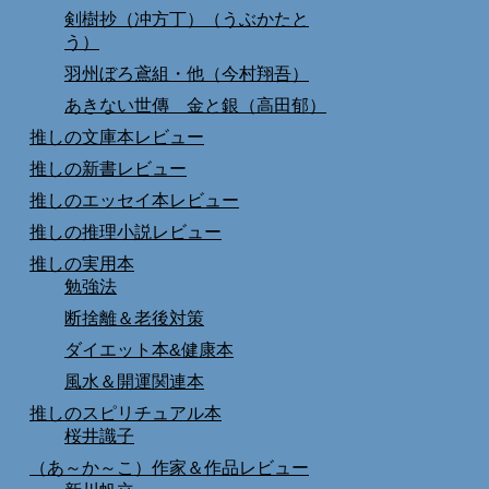
剣樹抄（冲方丁）（うぶかたと
う）
羽州ぼろ鳶組・他（今村翔吾）
あきない世傳 金と銀（高田郁）
推しの文庫本レビュー
推しの新書レビュー
推しのエッセイ本レビュー
推しの推理小説レビュー
推しの実用本
勉強法
断捨離＆老後対策
ダイエット本&健康本
風水＆開運関連本
推しのスピリチュアル本
桜井識子
（あ～か～こ）作家＆作品レビュー