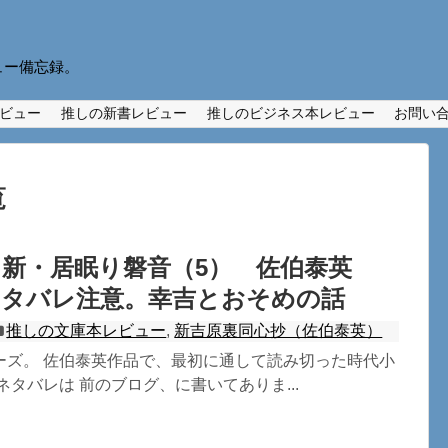
ュー備忘録。
ビュー
推しの新書レビュー
推しのビジネス本レビュー
お問い
覧
 新・居眠り磐音（5） 佐伯泰英
ネタバレ注意。幸吉とおそめの話
推しの文庫本レビュー
,
新吉原裏同心抄（佐伯泰英）
ーズ。 佐伯泰英作品で、最初に通して読み切った時代小
ネタバレは 前のブログ、に書いてありま...