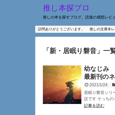
推し本探ブロ
推しの本を探すブログ。読後の感想レビ
訪問ありがとうございます。
推しの文庫本レ
「
新・居眠り磐音
」
一
幼なじみ
最新刊の
2021/1/24
居眠り磐音シリ
説です そっちの
記事を読む