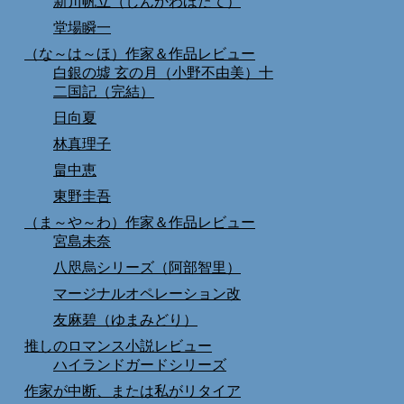
新川帆立（しんかわほたて）
堂場瞬一
（な～は～ほ）作家＆作品レビュー
白銀の墟 玄の月（小野不由美）十
二国記（完結）
日向夏
林真理子
畠中恵
東野圭吾
（ま～や～わ）作家＆作品レビュー
宮島未奈
八咫烏シリーズ（阿部智里）
マージナルオペレーション改
友麻碧（ゆまみどり）
推しのロマンス小説レビュー
ハイランドガードシリーズ
作家が中断、または私がリタイア