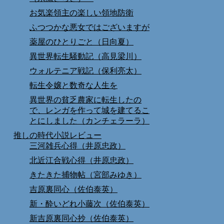
お気楽領主の楽しい領地防衛
ふつつかな悪女ではございますが
薬屋のひとりごと（日向夏）
異世界転生騒動記（高見梁川）
ウォルテニア戦記（保利亮太）
転生令嬢と数奇な人生を
異世界の貧乏農家に転生したの
で、レンガを作って城を建てるこ
とにしました（カンチェラーラ）
推しの時代小説レビュー
三河雑兵心得（井原忠政）
北近江合戦心得（井原忠政）
きたきた捕物帖（宮部みゆき）
吉原裏同心（佐伯泰英）
新・酔いどれ小藤次（佐伯泰英）
新吉原裏同心抄（佐伯泰英）