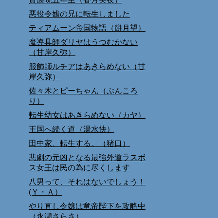
悪役令嬢の兄に転生しました
ティアムーン帝国物語（餅月望）
魔導具師ダリヤはうつむかない
（甘岸久弥）
服飾師ルチアはあきらめない（甘
岸久弥）
佐々木とピーちゃん（ぶんころ
り）
転生幼女はあきらめない（カヤ）
王国へ続く道（湯水快）
田中家、転生する。（猪口）
悲劇の元凶となる最強外道ラスボ
ス女王は民の為に尽くします
八男って、それはないでしょう！
(Ｙ・Ａ）
やり直し令嬢は竜帝陛下を攻略中
（永瀬さらさ）