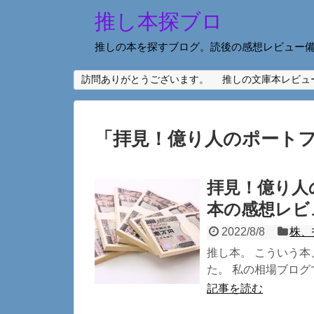
推し本探ブロ
推しの本を探すブログ。読後の感想レビュー
訪問ありがとうございます。
推しの文庫本レビュ
「
拝見！億り人のポート
拝見！億り人
本の感想レビ
2022/8/8
株、
推し本。 こういう本
た。 私の相場ブログ
記事を読む