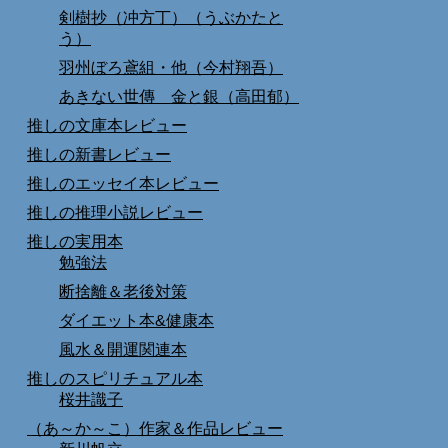
剣樹抄（冲方丁）（うぶかたと
う）
羽州ぼろ鳶組・他（今村翔吾）
あきない世傳 金と銀（高田郁）
推しの文庫本レビュー
推しの新書レビュー
推しのエッセイ本レビュー
推しの推理小説レビュー
推しの実用本
勉強法
断捨離＆老後対策
ダイエット本&健康本
風水＆開運関連本
推しのスピリチュアル本
桜井識子
（あ～か～こ）作家＆作品レビュー