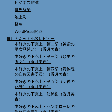
ビジネス雑誌
世界経済
池上彰
橘玲
WordPress関連
推しのネット小説レビュー
本好きの下克上・第二部（神殿の
巫女見習い）（香月美夜）
本好きの下克上・第三部（領主の
養女）（香月美夜）
本好きの下克上・第四部（貴族院
の自称図書委員）（香月美夜）
本好きの下克上・第五部（女神の
化身）（香月美夜）
本好きの下克上・短編集（香月美
夜）
本好きの下剋上・ハンネローレの
貴族院五年生（香月美夜）