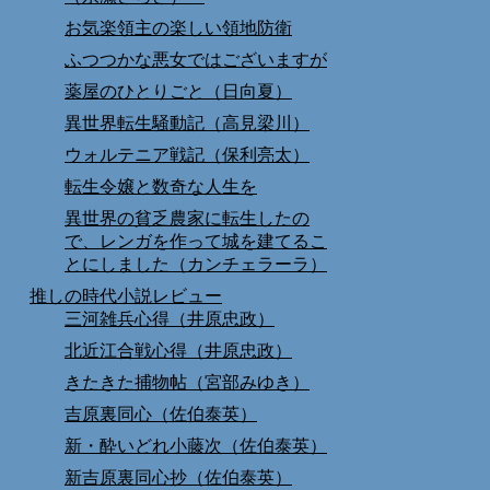
お気楽領主の楽しい領地防衛
ふつつかな悪女ではございますが
薬屋のひとりごと（日向夏）
異世界転生騒動記（高見梁川）
ウォルテニア戦記（保利亮太）
転生令嬢と数奇な人生を
異世界の貧乏農家に転生したの
で、レンガを作って城を建てるこ
とにしました（カンチェラーラ）
推しの時代小説レビュー
三河雑兵心得（井原忠政）
北近江合戦心得（井原忠政）
きたきた捕物帖（宮部みゆき）
吉原裏同心（佐伯泰英）
新・酔いどれ小藤次（佐伯泰英）
新吉原裏同心抄（佐伯泰英）