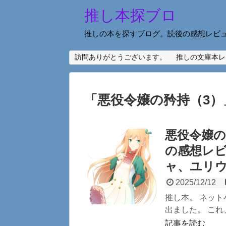
推し本探ブロ
推しの本を探すブログ。読後の感想レビ
訪問ありがとうございます。
推しの文庫本レ
「
悪役令嬢の矜持（3）
悪役令嬢の
の感想レビ
ャ、ユリ
2025/12/12
推し本。 ネッ
出ました。 これ
記事を読む