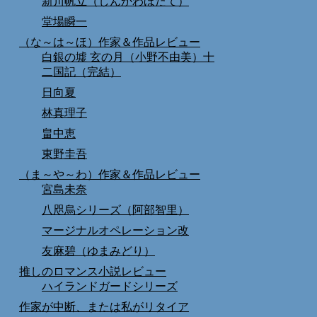
新川帆立（しんかわほたて）
堂場瞬一
（な～は～ほ）作家＆作品レビュー
白銀の墟 玄の月（小野不由美）十
二国記（完結）
日向夏
林真理子
畠中恵
東野圭吾
（ま～や～わ）作家＆作品レビュー
宮島未奈
八咫烏シリーズ（阿部智里）
マージナルオペレーション改
友麻碧（ゆまみどり）
推しのロマンス小説レビュー
ハイランドガードシリーズ
作家が中断、または私がリタイア