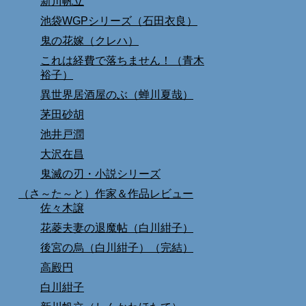
新川帆立
池袋WGPシリーズ（石田衣良）
鬼の花嫁（クレハ）
これは経費で落ちません！（青木
裕子）
異世界居酒屋のぶ（蝉川夏哉）
茅田砂胡
池井戸潤
大沢在昌
鬼滅の刃・小説シリーズ
（さ～た～と）作家＆作品レビュー
佐々木譲
花菱夫妻の退魔帖（白川紺子）
後宮の烏（白川紺子）（完結）
高殿円
白川紺子