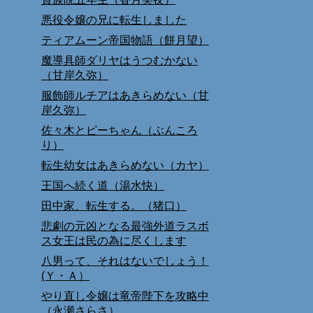
悪役令嬢の兄に転生しました
ティアムーン帝国物語（餅月望）
魔導具師ダリヤはうつむかない
（甘岸久弥）
服飾師ルチアはあきらめない（甘
岸久弥）
佐々木とピーちゃん（ぶんころ
り）
転生幼女はあきらめない（カヤ）
王国へ続く道（湯水快）
田中家、転生する。（猪口）
悲劇の元凶となる最強外道ラスボ
ス女王は民の為に尽くします
八男って、それはないでしょう！
(Ｙ・Ａ）
やり直し令嬢は竜帝陛下を攻略中
（永瀬さらさ）