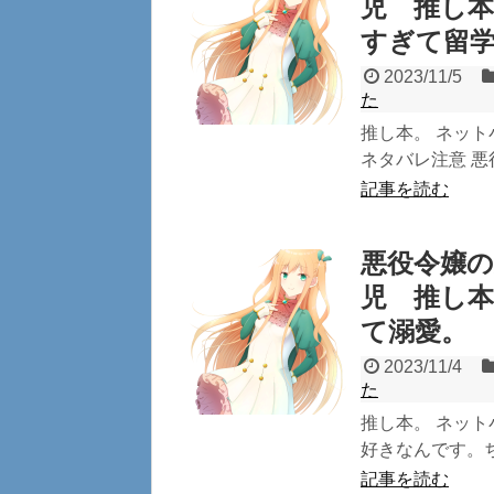
児 推し
すぎて留
2023/11/5
た
推し本。 ネッ
ネタバレ注意 悪役
記事を読む
悪役令嬢の
児 推し
て溺愛。
2023/11/4
た
推し本。 ネット
好きなんです。ち
記事を読む