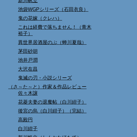
新川帆立
池袋WGPシリーズ（石田衣良）
鬼の花嫁（クレハ）
これは経費で落ちません！（青木
裕子）
異世界居酒屋のぶ（蝉川夏哉）
茅田砂胡
池井戸潤
大沢在昌
鬼滅の刃・小説シリーズ
（さ～た～と）作家＆作品レビュー
佐々木譲
花菱夫妻の退魔帖（白川紺子）
後宮の烏（白川紺子）（完結）
高殿円
白川紺子