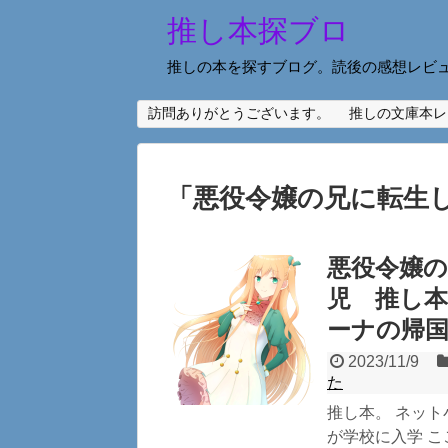
推し本探ブロ
推しの本を探すブログ。読後の感想レビ
訪問ありがとうございます。
推しの文庫本レ
「
悪役令嬢の兄に転生
悪役令嬢の
児 推し
ーナの帰
2023/11/9
た
推し本。 ネッ
が学校に入学 こ