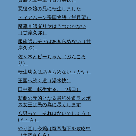
悪役令嬢の兄に転生しました
ティアムーン帝国物語（餅月望）
魔導具師ダリヤはうつむかない
（甘岸久弥）
服飾師ルチアはあきらめない（甘
岸久弥）
佐々木とピーちゃん（ぶんころ
り）
転生幼女はあきらめない（カヤ）
王国へ続く道（湯水快）
田中家、転生する。（猪口）
悲劇の元凶となる最強外道ラスボ
ス女王は民の為に尽くします
八男って、それはないでしょう！
(Ｙ・Ａ）
やり直し令嬢は竜帝陛下を攻略中
（永瀬さらさ）