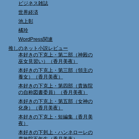
ビジネス雑誌
世界経済
池上彰
橘玲
WordPress関連
推しのネット小説レビュー
本好きの下克上・第二部（神殿の
巫女見習い）（香月美夜）
本好きの下克上・第三部（領主の
養女）（香月美夜）
本好きの下克上・第四部（貴族院
の自称図書委員）（香月美夜）
本好きの下克上・第五部（女神の
化身）（香月美夜）
本好きの下克上・短編集（香月美
夜）
本好きの下剋上・ハンネローレの
貴族院五年生（香月美夜）