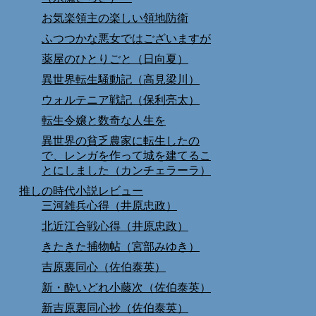
お気楽領主の楽しい領地防衛
ふつつかな悪女ではございますが
薬屋のひとりごと（日向夏）
異世界転生騒動記（高見梁川）
ウォルテニア戦記（保利亮太）
転生令嬢と数奇な人生を
異世界の貧乏農家に転生したの
で、レンガを作って城を建てるこ
とにしました（カンチェラーラ）
推しの時代小説レビュー
三河雑兵心得（井原忠政）
北近江合戦心得（井原忠政）
きたきた捕物帖（宮部みゆき）
吉原裏同心（佐伯泰英）
新・酔いどれ小藤次（佐伯泰英）
新吉原裏同心抄（佐伯泰英）