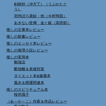
剣樹抄（冲方丁）（うぶかたと
う）
羽州ぼろ鳶組・他（今村翔吾）
あきない世傳 金と銀（高田郁）
推しの文庫本レビュー
推しの新書レビュー
推しのエッセイ本レビュー
推しの推理小説レビュー
推しの実用本
勉強法
断捨離＆老後対策
ダイエット本&健康本
風水＆開運関連本
推しのスピリチュアル本
桜井識子
（あ～か～こ）作家＆作品レビュー