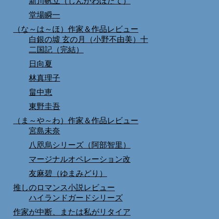
新川帆立（しんかわほたて）
堂場瞬一
（な～は～ほ）作家＆作品レビュー
白銀の墟 玄の月（小野不由美）十
二国記（完結）
日向夏
林真理子
畠中恵
東野圭吾
（ま～や～わ）作家＆作品レビュー
宮島未奈
八咫烏シリーズ（阿部智里）
マージナルオペレーション改
友麻碧（ゆまみどり）
推しのロマンス小説レビュー
ハイランドガードシリーズ
作家が中断、または私がリタイア