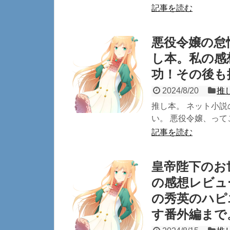
記事を読む
悪役令嬢の怠
し本。私の感
功！その後も
2024/8/20
推
推し本。 ネット小
い。 悪役令嬢、って
記事を読む
皇帝陛下のお
の感想レビュ
の秀英のハピ
す番外編まで