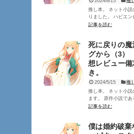
2024/8/15
推
推し本。 ネット小
りました。 ハピエン
記事を読む
死に戻りの魔
グから（3）
想レビュー備
き。
2024/5/15
推
推し本。 ネット小
ます。 原作小説であ
記事を読む
僕は婚約破棄