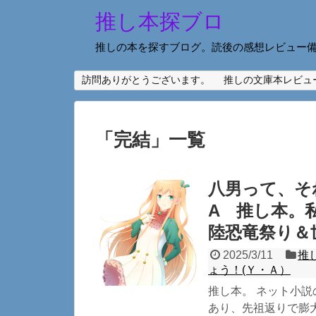
推し本探ブロ
推しの本を探すブログ。読後の感想レビュー
訪問ありがとうございます。
推しの文庫本レビュ
「
完結
」
一覧
八男って、そ
A 推し本。
陸恐竜祭り＆
2025/3/11
推
ょう！(Ｙ・Ａ）
推し本。 ネット小説
あり、先祖返りで膨大