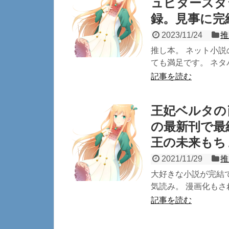
ュピタースタ
録。見事に完
2023/11/24
推
推し本。 ネット小説
ても満足です。 ネタバ
記事を読む
王妃ベルタの
の最新刊で最
王の未来もち
2021/11/29
推
大好きな小説が完結
気読み。 漫画化もされ
記事を読む