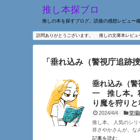
推し本探ブロ
推しの本を探すブログ。読後の感想レビュー
訪問ありがとうございます。
推しの文庫本レビュ
「
垂れ込み（警視庁追跡
垂れ込み（警
一 推し本。
り魔を狩りと
2024/4/4
堂場
推し本。 人気のシリ
井さやかさんが、なん
記事を読む