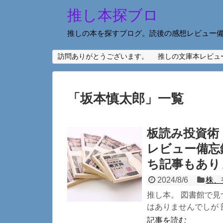
推し本探ブロ
推しの本を探すブログ。読後の感想レビュー
訪問ありがとうございます。
推しの文庫本レビュ
「
坂本慎太郎
」
一覧
板読み投資術
レビュー備忘
ち記事もあり
2024/8/6
株、
推し本。 図書館で見つ
はありませんでしが 
記事を読む