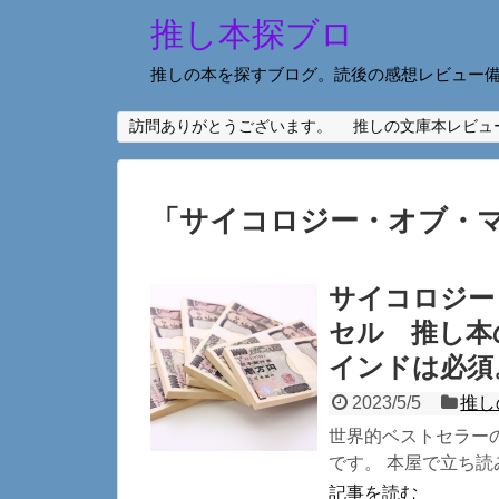
推し本探ブロ
推しの本を探すブログ。読後の感想レビュー
訪問ありがとうございます。
推しの文庫本レビュ
「
サイコロジー・オブ・
サイコロジー
セル 推し本
インドは必須
2023/5/5
推し
世界的ベストセラーの
です。 本屋で立ち読
記事を読む