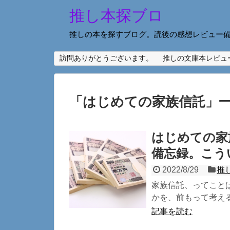
推し本探ブロ
推しの本を探すブログ。読後の感想レビュー
訪問ありがとうございます。
推しの文庫本レビュ
「
はじめての家族信託
」
はじめての家
備忘録。こう
2022/8/29
推
家族信託、ってことば
かを、前もって考える
記事を読む