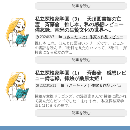
記事を読む
私立探検家学園（3） 天頂図書館の亡
霊 斉藤倫 推し本。私の感想レビュー
備忘録。南米の生贄文化の世界へ。
2024/2/7
（さ～た～と）作家＆作品レビュー
推し本 これ、ほんとに面白いシリーズです。 どこか
の書評を読んで、1冊目を見たらハマって、3巻目。 探
検家になる私立の学...
記事を読む
私立探検家学園（1） 斉藤倫 感想レビ
ュー備忘録。挿絵が桑原太矩！
2023/1/11
（さ～た～と）作家＆作品レビュ
ー
挿絵が空挺ドラゴンズ、の漫画家さんで 挿絵に惹かれ
て読んだらビンゴでした！ おすすめ。 私立探検家学
園1 はじまりの島で...
記事を読む