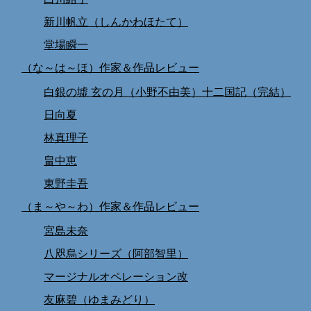
新川帆立（しんかわほたて）
堂場瞬一
（な～は～ほ）作家＆作品レビュー
白銀の墟 玄の月（小野不由美）十二国記（完結）
日向夏
林真理子
畠中恵
東野圭吾
（ま～や～わ）作家＆作品レビュー
宮島未奈
八咫烏シリーズ（阿部智里）
マージナルオペレーション改
友麻碧（ゆまみどり）