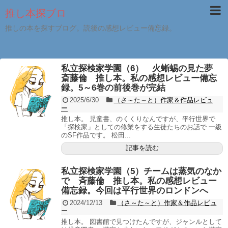
推し本探ブロ
推しの本を探すブログ。読後の感想レビュー備忘録。
私立探検家学園（6） 火蜥蜴の見た夢
斎藤倫 推し本。私の感想レビュー備忘
録。5～6巻の前後巻が完結
2025/6/30
（さ～た～と）作家＆作品レビュ
ー
推し本。 児童書、のくくりなんですが、平行世界で
「探検家」としての修業をする生徒たちのお話で 一級
のSF作品です。 松田...
記事を読む
私立探検家学園（5）チームは蒸気のなか
で 斉藤倫 推し本。私の感想レビュー
備忘録。今回は平行世界のロンドンへ
2024/12/13
（さ～た～と）作家＆作品レビュ
ー
推し本。 図書館で見つけたんですが、ジャンルとして