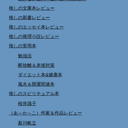
推しの文庫本レビュー
推しの新書レビュー
推しのエッセイ本レビュー
推しの推理小説レビュー
推しの実用本
勉強法
断捨離＆老後対策
ダイエット本&健康本
風水＆開運関連本
推しのスピリチュアル本
桜井識子
（あ～か～こ）作家＆作品レビュー
新川帆立